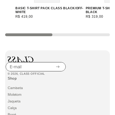
BASIC T-SHIRT PACK CLASS BLACK/OFF-
PREMIUM T-SHIR
WHITE
BLACK
Preço
R$ 419,00
Preço
R$ 319,00
normal
normal
E-
© 2026,
CLASS OFFICIAL
mail
Shop
Camiseta
Moletom
Jaqueta
Calça
Boné