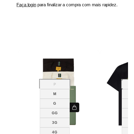
Faça login
para finalizar a compra com mais rapidez.
P
Variante
esgotada
ou
M
indisponível
G
GG
3G
4G