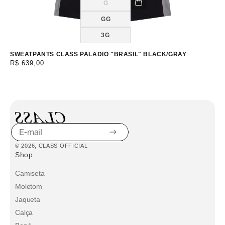
G
Variante
esgotada
ou
GG
indisponível
3G
SWEATPANTS CLASS PALADIO "BRASIL" BLACK/GRAY
Preço
R$ 639,00
normal
E-
© 2026,
CLASS OFFICIAL
mail
Shop
Camiseta
Moletom
Jaqueta
Calça