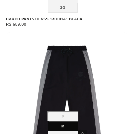
indisponível
3G
CARGO PANTS CLASS "ROCHA" BLACK
Preço
R$ 689,00
normal
P
Variante
esgotada
ou
M
indisponível