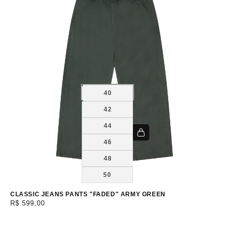
40
42
44
46
48
50
CLASSIC JEANS PANTS "FADED" ARMY GREEN
Preço
R$ 599,00
normal