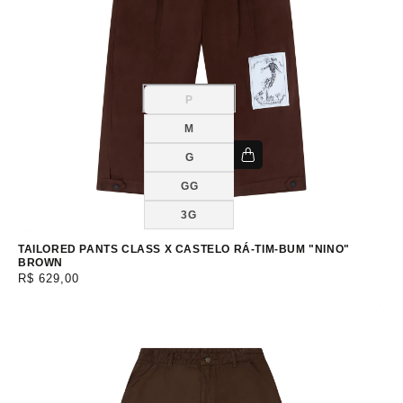
P
Variante
esgotada
ou
M
indisponível
G
GG
3G
TAILORED PANTS CLASS X CASTELO RÁ-TIM-BUM "NINO"
BROWN
Preço
R$ 629,00
normal