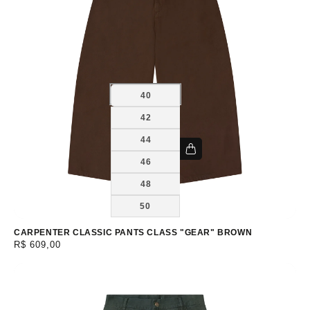
40
42
44
46
48
50
CARPENTER CLASSIC PANTS CLASS "GEAR" BROWN
Preço
R$ 609,00
normal