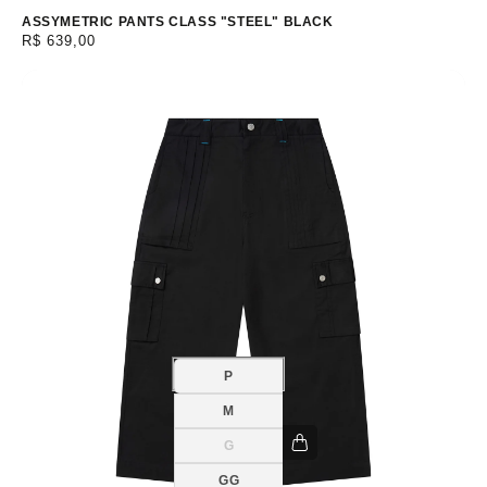
ou
ASSYMETRIC PANTS CLASS "STEEL" BLACK
indisponível
Preço
R$ 639,00
normal
P
M
G
Variante
esgotada
ou
GG