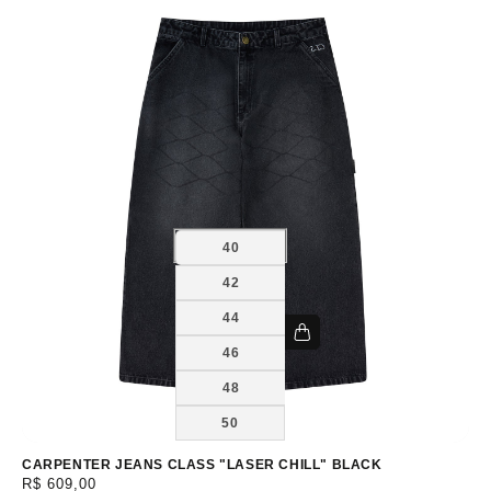
40
42
44
46
48
50
CARPENTER JEANS CLASS "LASER CHILL" BLACK
Preço
R$ 609,00